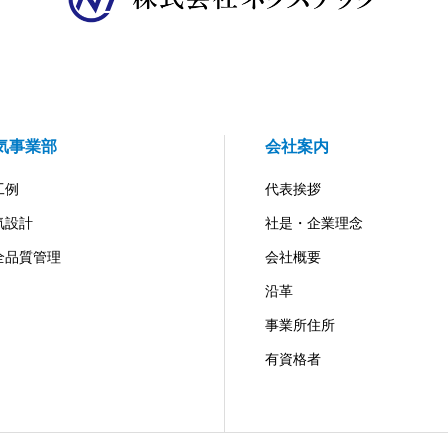
気事業部
会社案内
工例
代表挨拶
気設計
社是・企業理念
全品質管理
会社概要
沿革
事業所住所
有資格者