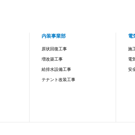
内装事業部
電
原状回復工事
施
増改築工事
電
給排水設備工事
安
テナント改装工事