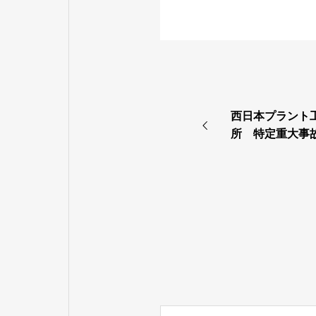
西日本プラント
所 特定重大事
にあたり技術・
した。