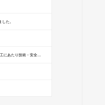
ました。
西日本プラント工業㈱より原子力発電所 特定重大事故等対処施設工事の施工にあたり技術・安全管理の表彰を頂きました。