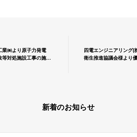
工業㈱より原子力発電
四電エンジニアリング(
故等対処施設工事の施工
衛生推進協議会様より
安全管理の表彰を頂きま
た。
新着のお知らせ